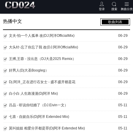
登录
搜索
舞曲分类
热播中文
歌曲列表
文夫-怕一个人孤单 改(DJ.阿洋OfficialMix)
06-29
大头针-忘了你忘了我 改(DJ.阿洋OfficialMix)
06-29
王搏,王蓉 - 没出息（DJ大圣2025 Remix）
06-29
好男人(Dj大圣Boogleg）
06-29
Dj.阿洋_正在进行石女士 - 盛不盛开都是花
06-29
白小白 人生路漫漫(Dj阿洋 Mix)
06-29
吕品 - 听说你结婚了（DJ.Eivin一文）
05-11
七喜 - 自娱自乐(Dj阿洋 Extended Mix)
05-11
莫叫姐姐 相爱分开都是罪(Dj阿洋 Extended Mix)
05-11