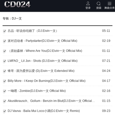
登录
搜索
舞曲分类
专辑：DJ一文
吕品 - 听说你结婚了（DJ.Eivin一文）
05-11
派对启动者 - Partystarter(DJ.Eivin一文 Official Mix)
02-19
（原始森林 - Where Are You(DJ.Eivin一文 Official Mix)
01-11
LMFAO _ Lil Jon - Shots (DJ.Eivin一文 Official Mix)
07-21
锋哥 - 因为爱所以爱 (Dj.Eivin一文 Extended Mix)
04-24
Billy More - I Keep On Burning(DJ.Eivin一文 Official Mix)
04-17
一呦嘿 - Zombie(DJ.Eivin一文 Official Mix)
02-16
Akustikrausch、Gollum - Benzin im Blut(DJ.Eivin一文 Official Mix)
01-15
DJ Vavva - Baila Mui Loco小调(DJ.Eivin一文 Remix)
09-23