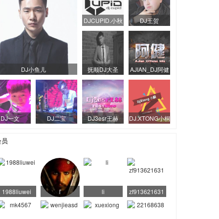
DJCUPID.小秋
DJ王贺
DJ小鱼儿
抚顺DJ大圣
AJIAN_DJ阿健
DJ一文
DJ二宝
DJ3esr王赫
DJ.XTONG小桐
会员
1988liuwei
ľ
li
zf913621631