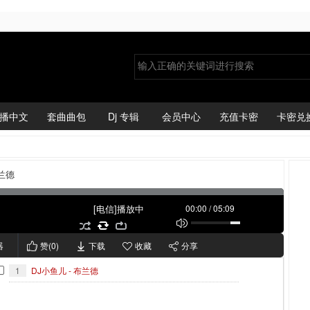
播中文
套曲曲包
Dj 专辑
会员中心
充值卡密
卡密兑
布兰德
[电信]播放中
00:00
/
05:09
器
赞(
0
)
下载
收藏
分享
1
DJ小鱼儿 - 布兰德