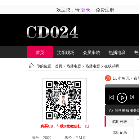
欢迎您，请
登录
免费注册
首页
沈阳现场
会员串烧
热播电音
热
你的位置：首页 >
热播电音
> 热播电音 > 在线试听
DJ小鱼儿 - 
切换播放服务
临时列表
购买CD , 车载U盘微信扫一扫
试听记录
编号：2000
售价：2 M 币