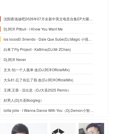
沈阳夜场迪吧2026年07月全新中英文电音合集EP大碟-沈阳DJ小良
Dj.阿洋 Pitbull - I Know You Want Me
los locosEl 3mendo - Dale Que Sube(DJ.Magic 小强Official Mix)
白来了Fly Project - Kattrina(DJ.Mr ZChao)
Dj.阿洋 Never
文夫-怕一个人孤单 改(DJ.阿洋OfficialMix)
大头针-忘了你忘了我 改(DJ.阿洋OfficialMix)
王搏,王蓉 - 没出息（DJ大圣2025 Remix）
好男人(Dj大圣Boogleg）
lolita jolie - I Wanna Dance With You（Dj.Demon小智_Reximx）