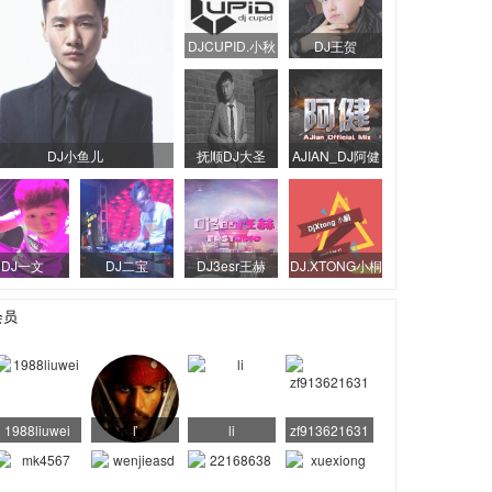
DJCUPID.小秋
DJ王贺
DJ小鱼儿
抚顺DJ大圣
AJIAN_DJ阿健
DJ一文
DJ二宝
DJ3esr王赫
DJ.XTONG小桐
会员
1988liuwei
ľ
li
zf913621631