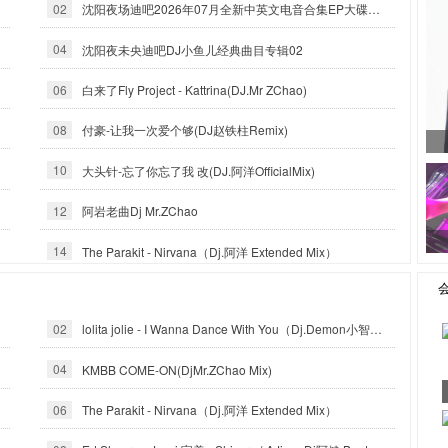
02
沈阳夜场迪吧2026年07月全新中英文电音合集EP大碟-沈阳DJ小良
04
沈阳夜未央迪吧DJ小鱼儿经典曲目专辑02
06
白来了Fly Project - Kattrina(DJ.Mr ZChao)
08
付豪-让我一次爱个够(DJ赵铁柱Remix)
10
大头针-忘了你忘了我 改(DJ.阿洋OfficialMix)
12
阿岩老曲Dj Mr.ZChao
14
The Parakit - Nirvana（Dj.阿洋 Extended Mix）
02
lolita jolie - I Wanna Dance With You（Dj.Demon小智_Reximx）
04
KMBB COME-ON(DjMr.ZChao Mix)
06
The Parakit - Nirvana（Dj.阿洋 Extended Mix）