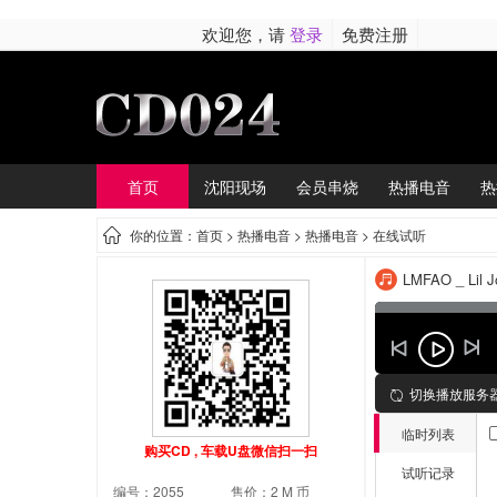
欢迎您，请
登录
免费注册
首页
沈阳现场
会员串烧
热播电音
热
你的位置：首页 >
热播电音
> 热播电音 > 在线试听
LMFAO _ Lil J
切换播放服务
临时列表
购买CD , 车载U盘微信扫一扫
试听记录
编号：2055
售价：2 M 币