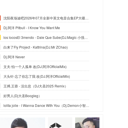
沈阳夜场迪吧2026年07月全新中英文电音合集EP大碟-沈阳DJ小良
Dj.阿洋 Pitbull - I Know You Want Me
los locosEl 3mendo - Dale Que Sube(DJ.Magic 小强Official Mix)
白来了Fly Project - Kattrina(DJ.Mr ZChao)
Dj.阿洋 Never
文夫-怕一个人孤单 改(DJ.阿洋OfficialMix)
大头针-忘了你忘了我 改(DJ.阿洋OfficialMix)
王搏,王蓉 - 没出息（DJ大圣2025 Remix）
好男人(Dj大圣Boogleg）
lolita jolie - I Wanna Dance With You（Dj.Demon小智_Reximx）