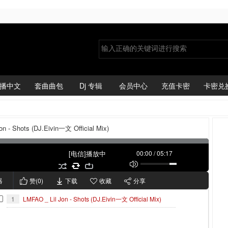
播中文
套曲曲包
Dj 专辑
会员中心
充值卡密
卡密兑
on - Shots (DJ.Eivin一文 Official Mix)
[电信]播放中
00:00
/
05:17
器
赞(
0
)
下载
收藏
分享
1
LMFAO _ Lil Jon - Shots (DJ.Eivin一文 Official Mix)