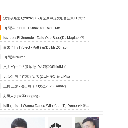
沈阳夜场迪吧2026年07月全新中英文电音合集EP大碟-沈阳DJ小良
Dj.阿洋 Pitbull - I Know You Want Me
los locosEl 3mendo - Dale Que Sube(DJ.Magic 小强Official Mix)
白来了Fly Project - Kattrina(DJ.Mr ZChao)
Dj.阿洋 Never
文夫-怕一个人孤单 改(DJ.阿洋OfficialMix)
大头针-忘了你忘了我 改(DJ.阿洋OfficialMix)
王搏,王蓉 - 没出息（DJ大圣2025 Remix）
好男人(Dj大圣Boogleg）
lolita jolie - I Wanna Dance With You（Dj.Demon小智_Reximx）