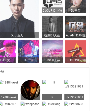
DJCUPID.小秋
DJ王贺
DJ小鱼儿
抚顺DJ大圣
AJIAN_DJ阿健
DJ一文
DJ二宝
DJ3esr王赫
DJ.XTONG小桐
会员
1988liuwei
ľ
li
zf913621631