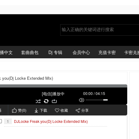
播中文
套曲曲包
Dj 专辑
会员中心
充值卡密
卡密兑
 you(Dj Locke Extended Mix)
[电信]播放中
00:00
/
04:15
器
赞(
0
)
下载
收藏
分享
1
DJLocke Freak you(Dj Locke Extended Mix)