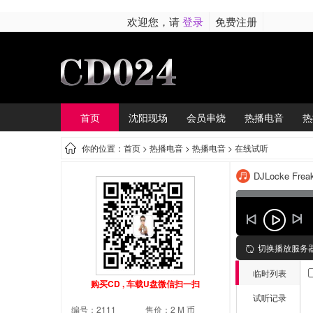
欢迎您，请
登录
免费注册
首页
沈阳现场
会员串烧
热播电音
热
你的位置：首页 >
热播电音
> 热播电音 > 在线试听
DJLocke Freak
切换播放服务
临时列表
购买CD , 车载U盘微信扫一扫
试听记录
编号：2111
售价：2 M 币