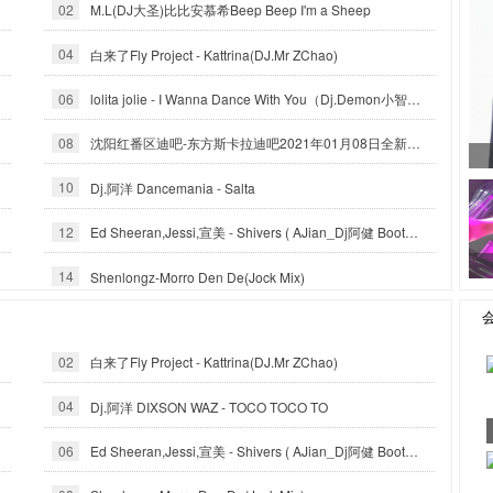
02
M.L(DJ大圣)比比安慕希Beep Beep I'm a Sheep
04
白来了Fly Project - Kattrina(DJ.Mr ZChao)
06
lolita jolie - I Wanna Dance With You（Dj.Demon小智_Reximx）
08
沈阳红番区迪吧-东方斯卡拉迪吧2021年01月08日全新热播电音风格-沈阳DJ小良
10
Dj.阿洋 Dancemania - Salta
12
Ed Sheeran,Jessi,宣美 - Shivers ( AJian_Dj阿健 Bootleg mix ）
14
Shenlongz-Morro Den De(Jock Mix)
02
白来了Fly Project - Kattrina(DJ.Mr ZChao)
04
Dj.阿洋 DIXSON WAZ - TOCO TOCO TO
06
Ed Sheeran,Jessi,宣美 - Shivers ( AJian_Dj阿健 Bootleg mix ）