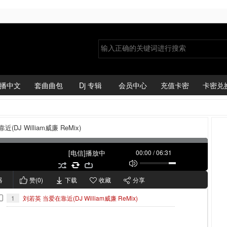
播中文
套曲曲包
Dj 专辑
会员中心
充值卡密
卡密兑
DJ William威廉 ReMix)
[电信]播放中
00:00
/
06:31
器
赞(
0
)
下载
收藏
分享
1
刘若英 当爱在靠近(DJ William威廉 ReMix)