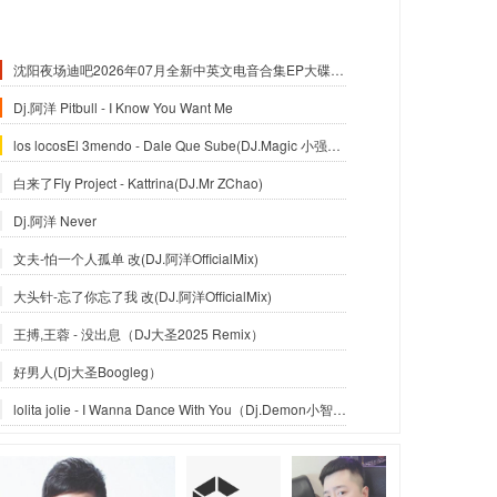
沈阳夜场迪吧2026年07月全新中英文电音合集EP大碟-沈阳DJ小良
Dj.阿洋 Pitbull - I Know You Want Me
los locosEl 3mendo - Dale Que Sube(DJ.Magic 小强Official Mix)
白来了Fly Project - Kattrina(DJ.Mr ZChao)
Dj.阿洋 Never
文夫-怕一个人孤单 改(DJ.阿洋OfficialMix)
大头针-忘了你忘了我 改(DJ.阿洋OfficialMix)
王搏,王蓉 - 没出息（DJ大圣2025 Remix）
好男人(Dj大圣Boogleg）
lolita jolie - I Wanna Dance With You（Dj.Demon小智_Reximx）