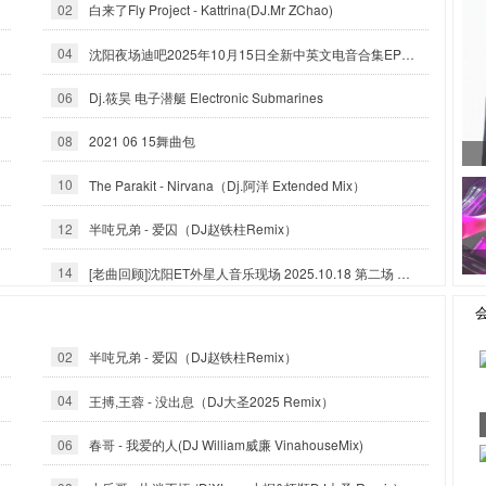
02
白来了Fly Project - Kattrina(DJ.Mr ZChao)
04
沈阳夜场迪吧2025年10月15日全新中英文电音合集EP大碟-沈阳DJ小良
06
Dj.筱昊 电子潜艇 Electronic Submarines
08
2021 06 15舞曲包
10
The Parakit - Nirvana（Dj.阿洋 Extended Mix）
12
半吨兄弟 - 爱囚（DJ赵铁柱Remix）
14
[老曲回顾]沈阳ET外星人音乐现场 2025.10.18 第二场 DJ二曼 MC托尼
02
半吨兄弟 - 爱囚（DJ赵铁柱Remix）
04
王搏,王蓉 - 没出息（DJ大圣2025 Remix）
06
春哥 - 我爱的人(DJ William威廉 VinahouseMix)