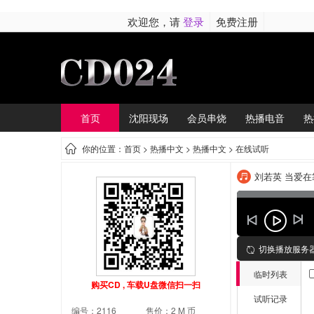
欢迎您，请
登录
免费注册
首页
沈阳现场
会员串烧
热播电音
热
你的位置：首页 >
热播中文
> 热播中文 > 在线试听
刘若英 当爱在靠近(
切换播放服务
临时列表
购买CD , 车载U盘微信扫一扫
试听记录
编号：2116
售价：2 M 币