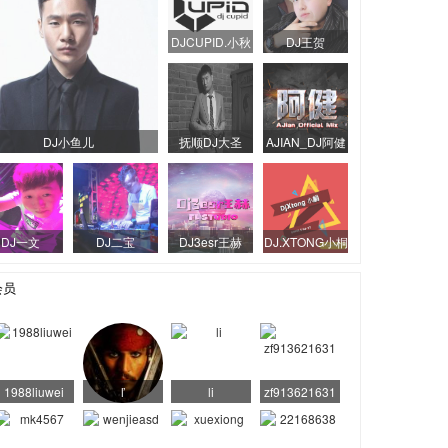
DJCUPID.小秋
DJ王贺
DJ小鱼儿
抚顺DJ大圣
AJIAN_DJ阿健
DJ一文
DJ二宝
DJ3esr王赫
DJ.XTONG小桐
会员
1988liuwei
ľ
li
zf913621631