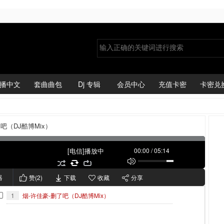
播中文
套曲曲包
Dj 专辑
会员中心
充值卡密
卡密兑
吧（DJ酷博Mix）
[电信]播放中
00:00
/
05:14
器
赞(
2
)
下载
收藏
分享
1
烟-许佳豪-删了吧（DJ酷博Mix）