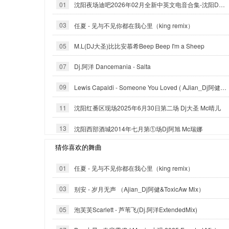
01
沈阳夜场迪吧2026年02月全新中英文电音合集-沈阳DJ小良
03
任夏 - 见与不见你都在我心里（king remix）
05
M.L(DJ大圣)比比安慕希Beep Beep I'm a Sheep
07
Dj.阿洋 Dancemania - Salta
09
Lewis Capaldi - Someone You Loved ( AJian_Dj阿健 official mix ）
11
沈阳红番区现场2025年6月30日第二场 Dj大圣 Mc晴儿
13
沈阳西部酒城2014年七月第①场Dj阿旭 Mc瑞娜
猜你喜欢的舞曲
01
任夏 - 见与不见你都在我心里（king remix）
03
别安 - 岁月无声 （Ajian_Dj阿健&ToxicAw Mix）
05
泡芙芙Scarlett - 芦苇飞(Dj.阿洋ExtendedMix)