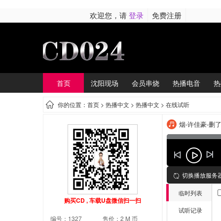
欢迎您，请
登录
免费注册
首页
沈阳现场
会员串烧
热播电音
热
你的位置：首页 >
热播中文
> 热播中文 > 在线试听
烟-许佳豪-删了
切换播放服务
临时列表
购买CD , 车载U盘微信扫一扫
试听记录
编号：1327
售价：2 M 币