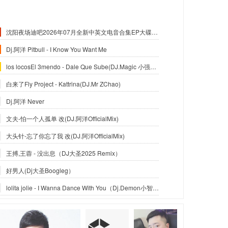
沈阳夜场迪吧2026年07月全新中英文电音合集EP大碟-沈阳DJ小良
Dj.阿洋 Pitbull - I Know You Want Me
los locosEl 3mendo - Dale Que Sube(DJ.Magic 小强Official Mix)
白来了Fly Project - Kattrina(DJ.Mr ZChao)
Dj.阿洋 Never
文夫-怕一个人孤单 改(DJ.阿洋OfficialMix)
大头针-忘了你忘了我 改(DJ.阿洋OfficialMix)
王搏,王蓉 - 没出息（DJ大圣2025 Remix）
好男人(Dj大圣Boogleg）
lolita jolie - I Wanna Dance With You（Dj.Demon小智_Reximx）