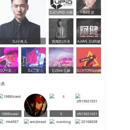
DJCUPID.小秋
DJ王贺
DJ小鱼儿
抚顺DJ大圣
AJIAN_DJ阿健
DJ一文
DJ二宝
DJ3esr王赫
DJ.XTONG小桐
会员
1988liuwei
ľ
li
zf913621631