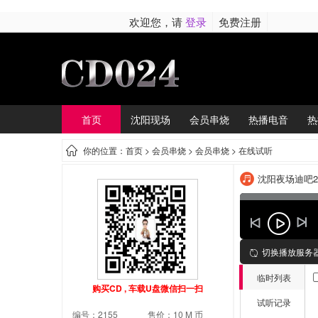
欢迎您，请
登录
免费注册
首页
沈阳现场
会员串烧
热播电音
热
你的位置：首页 >
会员串烧
> 会员串烧 > 在线试听
沈阳夜场迪吧2
切换播放服务
临时列表
购买CD , 车载U盘微信扫一扫
试听记录
编号：2155
售价：10 M 币