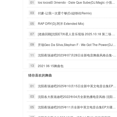
01
los locosEl 3mendo - Dale Que Sube(DJ.Magic 小强Official Mix)
03
付豪-让我一次爱个够(DJ赵铁柱Remix)
05
RAP DRY(Dj.阿洋 Extended Mix)
07
[老曲回顾]沈阳ET外星人音乐现场 2025.10.18 第二场 DJ二曼 MC托尼
09
开场Geo Da Silva,Stephan F - We Got The Power(DJ.Magic 小强 Exented Mix)
11
沈阳夜场迪吧2023年07月28日全新电音舞曲风格合集-沈阳DJ小良
13
2021 06 15舞曲包
猜你喜欢的舞曲
01
沈阳夜场迪吧2025年10月15日全新中英文电音合集EP大碟-沈阳DJ小良
03
沈阳各大夜场迪吧2022年04月全新热播电音风格-沈阳DJ小良
05
沈阳夜场迪吧2025年11月全新中英文电音合集EP大碟-沈阳DJ小良