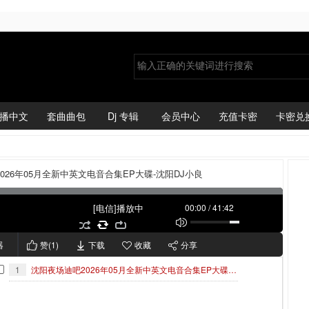
播中文
套曲曲包
Dj 专辑
会员中心
充值卡密
卡密兑
026年05月全新中英文电音合集EP大碟-沈阳DJ小良
[电信]播放中
00:00
/
41:42
器
赞(
1
)
下载
收藏
分享
1
沈阳夜场迪吧2026年05月全新中英文电音合集EP大碟-沈阳DJ小良