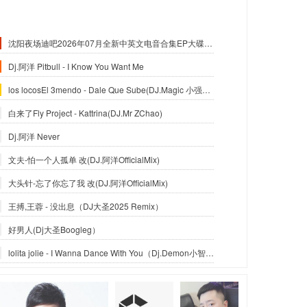
沈阳夜场迪吧2026年07月全新中英文电音合集EP大碟-沈阳DJ小良
Dj.阿洋 Pitbull - I Know You Want Me
los locosEl 3mendo - Dale Que Sube(DJ.Magic 小强Official Mix)
白来了Fly Project - Kattrina(DJ.Mr ZChao)
Dj.阿洋 Never
文夫-怕一个人孤单 改(DJ.阿洋OfficialMix)
大头针-忘了你忘了我 改(DJ.阿洋OfficialMix)
王搏,王蓉 - 没出息（DJ大圣2025 Remix）
好男人(Dj大圣Boogleg）
lolita jolie - I Wanna Dance With You（Dj.Demon小智_Reximx）