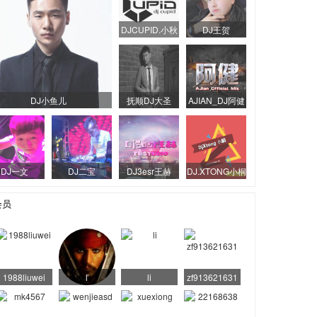
DJCUPID.小秋
DJ王贺
DJ小鱼儿
抚顺DJ大圣
AJIAN_DJ阿健
DJ一文
DJ二宝
DJ3esr王赫
DJ.XTONG小桐
会员
1988liuwei
ľ
li
zf913621631