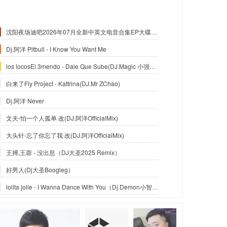
沈阳夜场迪吧2026年07月全新中英文电音合集EP大碟-沈阳DJ小良
Dj.阿洋 Pitbull - I Know You Want Me
los locosEl 3mendo - Dale Que Sube(DJ.Magic 小强Official Mix)
白来了Fly Project - Kattrina(DJ.Mr ZChao)
Dj.阿洋 Never
文夫-怕一个人孤单 改(DJ.阿洋OfficialMix)
大头针-忘了你忘了我 改(DJ.阿洋OfficialMix)
王搏,王蓉 - 没出息（DJ大圣2025 Remix）
好男人(Dj大圣Boogleg）
lolita jolie - I Wanna Dance With You（Dj.Demon小智_Reximx）