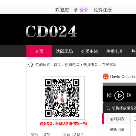
欢迎您，请
登录
免费注册
首页
沈阳现场
会员串烧
热播电音
热
你的位置：首页 >
热播电音
> 热播电音 > 在线试听
David Quijada
切换播放服务
临时列表
购买CD , 车载U盘微信扫一扫
试听记录
编号：1370
售价：2 M 币