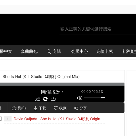
播中文
套曲曲包
Dj 专辑
会员中心
充值卡密
卡密兑
 - She Is Hot (K.L Studio DJ凯利 Original Mix)
[电信]播放中
00:00
/
05:13
器
赞(
0
)
下载
收藏
分享
1
David Quijada - She Is Hot (K.L Studio DJ凯利 Original Mix)