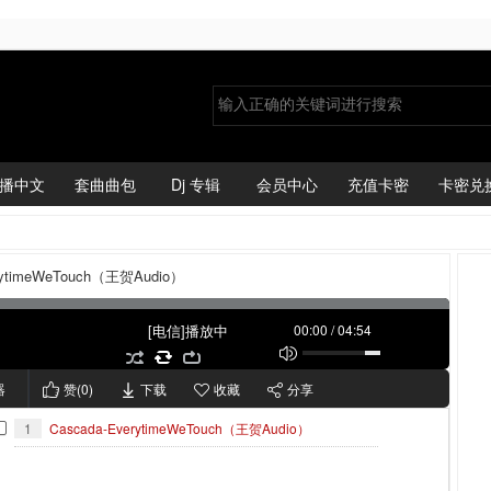
播中文
套曲曲包
Dj 专辑
会员中心
充值卡密
卡密兑
rytimeWeTouch（王贺Audio）
[电信]播放中
00:00
/
04:54
器
赞(
0
)
下载
收藏
分享
1
Cascada-EverytimeWeTouch（王贺Audio）