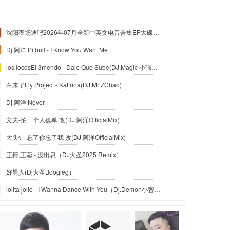
沈阳夜场迪吧2026年07月全新中英文电音合集EP大碟-沈阳DJ小良
Dj.阿洋 Pitbull - I Know You Want Me
los locosEl 3mendo - Dale Que Sube(DJ.Magic 小强Official Mix)
白来了Fly Project - Kattrina(DJ.Mr ZChao)
Dj.阿洋 Never
文夫-怕一个人孤单 改(DJ.阿洋OfficialMix)
大头针-忘了你忘了我 改(DJ.阿洋OfficialMix)
王搏,王蓉 - 没出息（DJ大圣2025 Remix）
好男人(Dj大圣Boogleg）
lolita jolie - I Wanna Dance With You（Dj.Demon小智_Reximx）