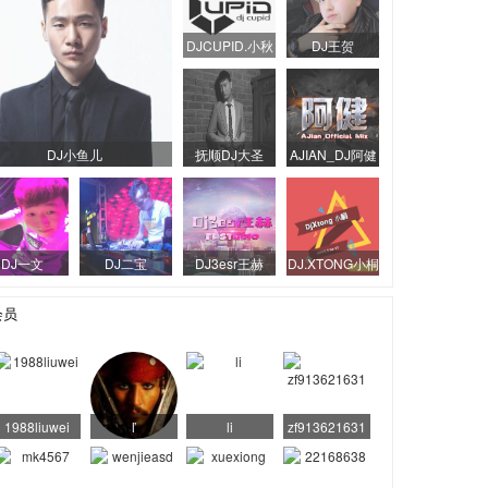
DJCUPID.小秋
DJ王贺
DJ小鱼儿
抚顺DJ大圣
AJIAN_DJ阿健
DJ一文
DJ二宝
DJ3esr王赫
DJ.XTONG小桐
会员
1988liuwei
ľ
li
zf913621631