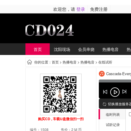
欢迎您，请
登录
免费注册
首页
沈阳现场
会员串烧
热播电音
热
你的位置：首页 >
热播电音
> 热播电音 > 在线试听
Cascada-Eve
切换播放服务
临时列表
购买CD , 车载U盘微信扫一扫
试听记录
编号：1508
售价：2 M 币