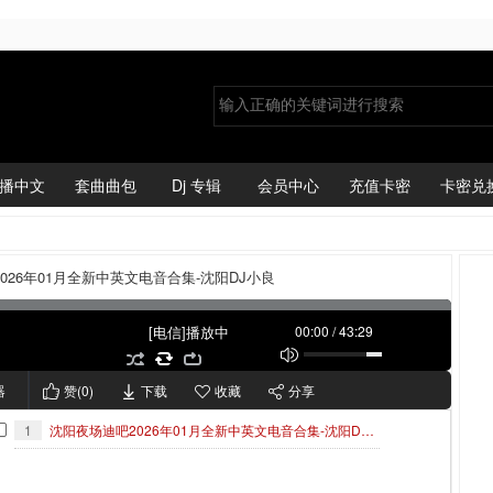
播中文
套曲曲包
Dj 专辑
会员中心
充值卡密
卡密兑
026年01月全新中英文电音合集-沈阳DJ小良
[电信]播放中
00:00
/
43:29
器
赞(
0
)
下载
收藏
分享
1
沈阳夜场迪吧2026年01月全新中英文电音合集-沈阳DJ小良