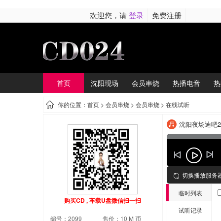
欢迎您，请
登录
免费注册
首页
沈阳现场
会员串烧
热播电音
热
你的位置：首页 >
会员串烧
> 会员串烧 > 在线试听
沈阳夜场迪吧2
切换播放服务
临时列表
购买CD , 车载U盘微信扫一扫
试听记录
编号：2099
售价：10 M 币