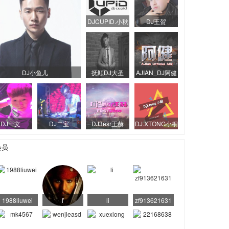
DJCUPID.小秋
DJ王贺
DJ小鱼儿
抚顺DJ大圣
AJIAN_DJ阿健
DJ一文
DJ二宝
DJ3esr王赫
DJ.XTONG小桐
会员
1988liuwei
ľ
li
zf913621631