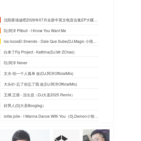
沈阳夜场迪吧2026年07月全新中英文电音合集EP大碟-沈阳DJ小良
Dj.阿洋 Pitbull - I Know You Want Me
los locosEl 3mendo - Dale Que Sube(DJ.Magic 小强Official Mix)
白来了Fly Project - Kattrina(DJ.Mr ZChao)
Dj.阿洋 Never
文夫-怕一个人孤单 改(DJ.阿洋OfficialMix)
大头针-忘了你忘了我 改(DJ.阿洋OfficialMix)
王搏,王蓉 - 没出息（DJ大圣2025 Remix）
好男人(Dj大圣Boogleg）
lolita jolie - I Wanna Dance With You（Dj.Demon小智_Reximx）