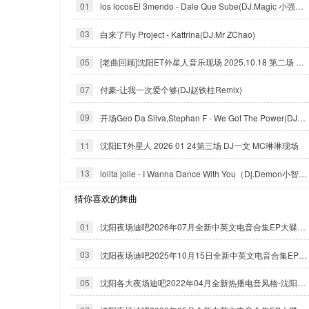
01
los locosEl 3mendo - Dale Que Sube(DJ.Magic 小强Official Mix)
03
白来了Fly Project - Kattrina(DJ.Mr ZChao)
05
[老曲回顾]沈阳ET外星人音乐现场 2025.10.18 第二场 DJ二曼 MC托尼
07
付豪-让我一次爱个够(DJ赵铁柱Remix)
09
开场Geo Da Silva,Stephan F - We Got The Power(DJ.Magic 小强 Exented Mix)
11
沈阳ET外星人 2026 01 24第三场 DJ一文 MC琳琳现场
13
lolita jolie - I Wanna Dance With You（Dj.Demon小智_Reximx）
猜你喜欢的舞曲
01
沈阳夜场迪吧2026年07月全新中英文电音合集EP大碟-沈阳DJ小良
03
沈阳夜场迪吧2025年10月15日全新中英文电音合集EP大碟-沈阳DJ小良
05
沈阳各大夜场迪吧2022年04月全新热播电音风格-沈阳DJ小良