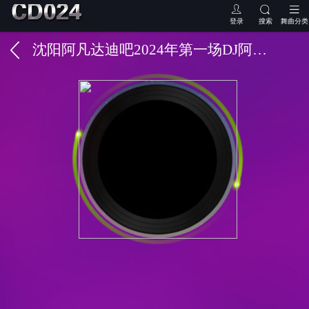
登录
搜索
舞曲分类
沈阳阿凡达迪吧2024年第一场DJ阿亮现场舞曲风格-沈阳DJ小良