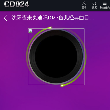
登录
搜索
舞曲分类
沈阳夜未央迪吧DJ小鱼儿经典曲目专辑02