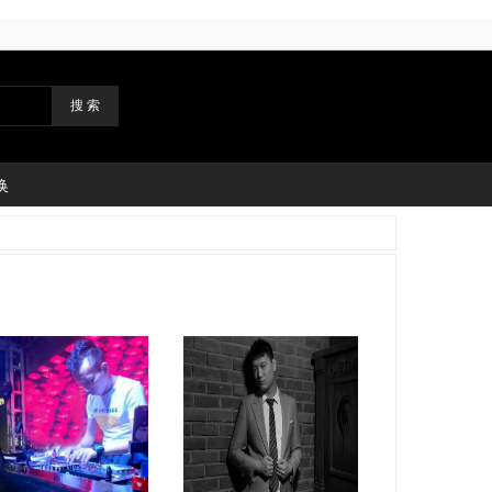
搜 索
换