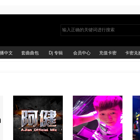
播中文
套曲曲包
Dj 专辑
会员中心
充值卡密
卡密兑