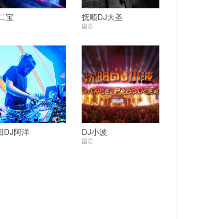
J二宝
抚顺DJ大圣
国语
阳DJ阿洋
DJ小波
国语