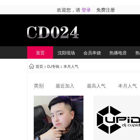
欢迎您，请
登录
免费注册
首页
沈阳现场
会员串烧
热播电音
热
首页 >
DJ专辑
> 本月人气
类别
最近加入
最高人气
本月人气